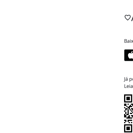
Bai
Já p
Lei