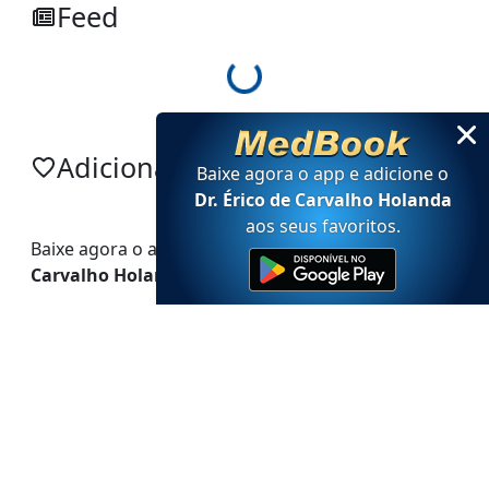
Feed
Loading...
Adicionar no app
Baixe agora o app e adicione
o
Dr. Érico de Carvalho Holanda
aos seus favoritos
.
Baixe agora o app e adicione
o
Dr. Érico de
Carvalho Holanda
aos seus favoritos.
Powered by MedBook
Política de privacidade
-
Termos de uso