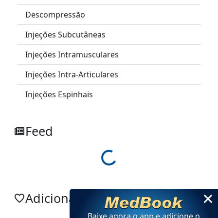
Descompressão
Injeções Subcutâneas
Injeções Intramusculares
Injeções Intra-Articulares
Injeções Espinhais
Feed
Loading...
Adicionar no app
Baixe agora o app e adicione
o