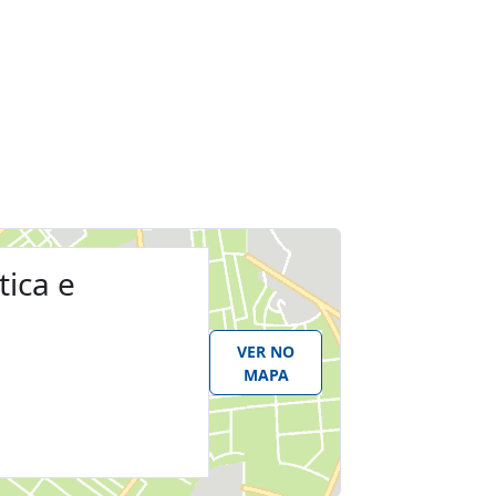
tica e
VER NO
MAPA