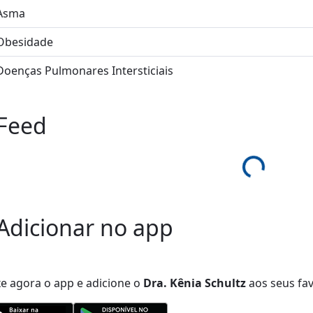
Asma
Obesidade
Doenças Pulmonares Intersticiais
Feed
Loading...
Adicionar no app
xe agora o app e adicione
o
Dra. Kênia Schultz
aos seus fav