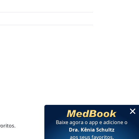
Baixe agora o app e adicione
o
oritos.
Dra. Kênia Schultz
aos seus favoritos
.