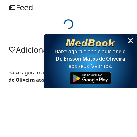
Feed
Loading...
Adicionar no app
Baixe agora o app e adicione
o
Dr. Erisson Matos de Oliveira
aos seus favoritos
.
Baixe agora o app e adicione
o
Dr. Erisson Matos
de Oliveira
aos seus favoritos.
Powered by MedBook
Política de privacidade
-
Termos de uso