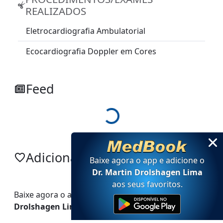
REALIZADOS
Eletrocardiografia Ambulatorial
Ecocardiografia Doppler em Cores
Loading...
Feed
Adicionar no app
Baixe agora o app e adicione
o
Dr. Martin Drolshagen Lima
aos seus favoritos
.
Baixe agora o app e adicione
o
Dr. Martin
Drolshagen Lima
aos seus favoritos.