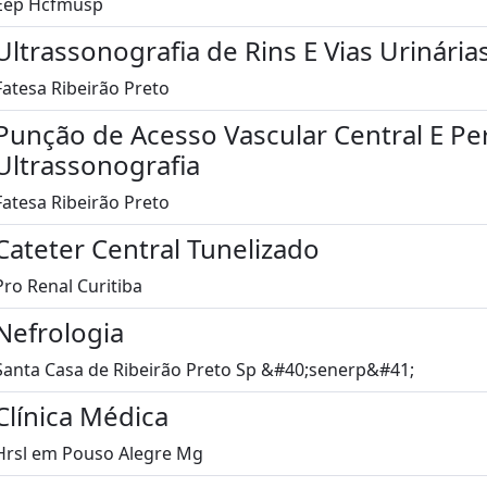
Eep Hcfmusp
Ultrassonografia de Rins E Vias Urinária
Fatesa Ribeirão Preto
Punção de Acesso Vascular Central E Per
Ultrassonografia
Fatesa Ribeirão Preto
Cateter Central Tunelizado
Pro Renal Curitiba
Nefrologia
Santa Casa de Ribeirão Preto Sp &#40;senerp&#41;
Clínica Médica
Hrsl em Pouso Alegre Mg