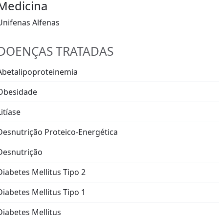
Medicina
Unifenas Alfenas
DOENÇAS TRATADAS
Abetalipoproteinemia
Obesidade
Litíase
Desnutrição Proteico-Energética
Desnutrição
Diabetes Mellitus Tipo 2
Diabetes Mellitus Tipo 1
Diabetes Mellitus