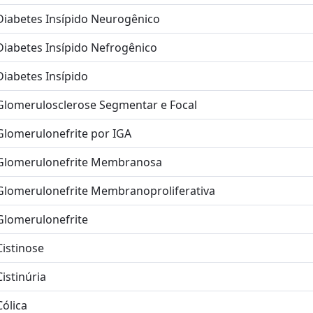
Diabetes Insípido Neurogênico
Diabetes Insípido Nefrogênico
Diabetes Insípido
Glomerulosclerose Segmentar e Focal
Glomerulonefrite por IGA
Glomerulonefrite Membranosa
Glomerulonefrite Membranoproliferativa
Glomerulonefrite
Cistinose
Cistinúria
Cólica