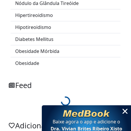
Nódulo da Glândula Tireóide
Hipertireoidismo
Hipotireoidismo
Diabetes Mellitus
Obesidade Mórbida
Obesidade
Feed
Loading...
Baixe agora o app e adicione
o
Adicionar no app
Dra. Vivian Brites Ribeiro Xisto