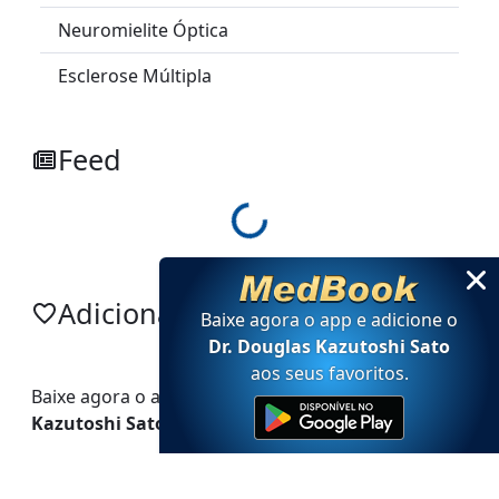
Neuromielite Óptica
Esclerose Múltipla
Feed
Loading...
Adicionar no app
Baixe agora o app e adicione
o
Dr. Douglas Kazutoshi Sato
aos seus favoritos
.
Baixe agora o app e adicione
o
Dr. Douglas
Kazutoshi Sato
aos seus favoritos.