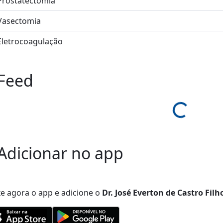
Prostatectomia
Vasectomia
Eletrocoagulação
Feed
Loading...
Adicionar no app
xe agora o app e adicione
o
Dr. José Everton de Castro Filh