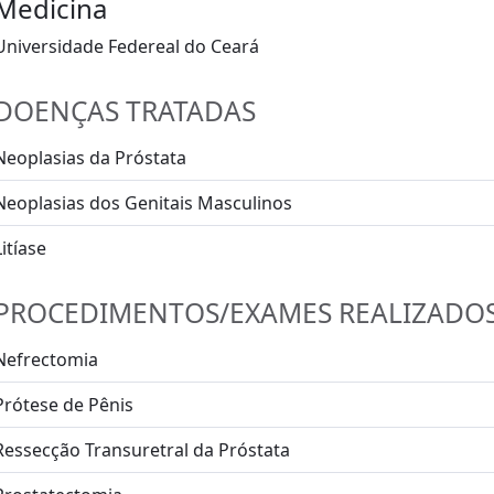
Medicina
Universidade Federeal do Ceará
DOENÇAS TRATADAS
Neoplasias da Próstata
Neoplasias dos Genitais Masculinos
Litíase
PROCEDIMENTOS/EXAMES REALIZADO
Nefrectomia
Prótese de Pênis
Ressecção Transuretral da Próstata