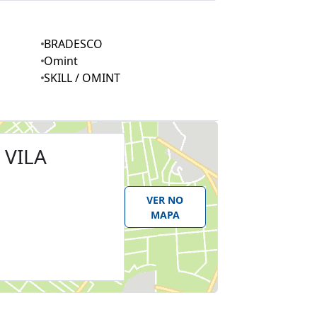
BRADESCO
Omint
SKILL / OMINT
 VILA
VER NO
MAPA