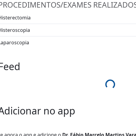
PROCEDIMENTOS/EXAMES REALIZADO
Histerectomia
Histeroscopia
Laparoscopia
Feed
Loading...
Adicionar no app
xe agora o app e adicione
o
Dr. Fábio Marcelo Martins Var