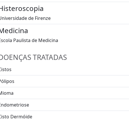
Histeroscopia
Universidade de Firenze
Medicina
Escola Paulista de Medicina
DOENÇAS TRATADAS
Cistos
Pólipos
Mioma
Endometriose
Cisto Dermóide