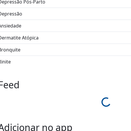
Depressão Pós-Parto
Depressão
Ansiedade
Dermatite Atópica
Bronquite
Rinite
Feed
Loading...
Adicionar no app