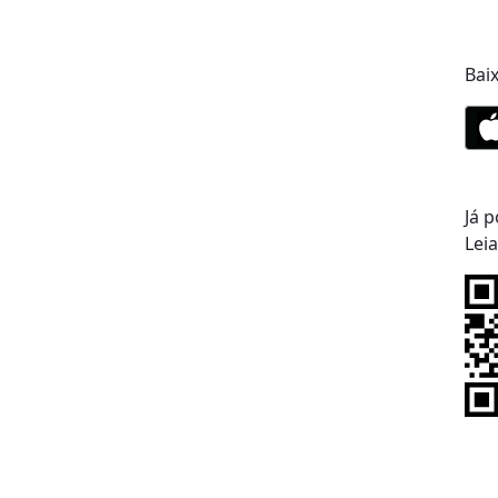
Bai
Já p
Lei