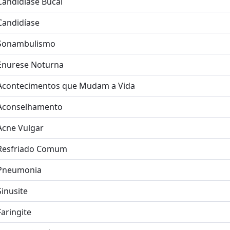
Candidíase Bucal
Candidíase
Sonambulismo
Enurese Noturna
Acontecimentos que Mudam a Vida
Aconselhamento
Acne Vulgar
Resfriado Comum
Pneumonia
Sinusite
Faringite