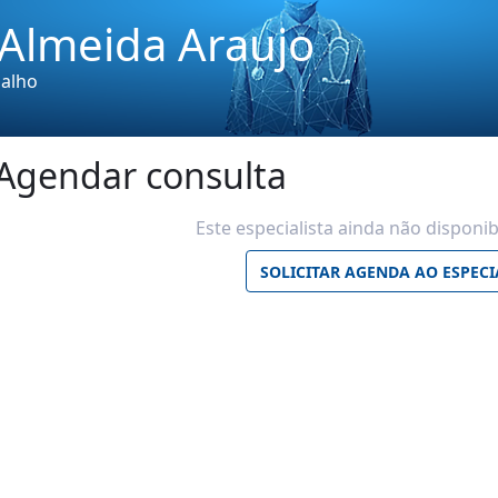
 Almeida Araujo
balho
Agendar consulta