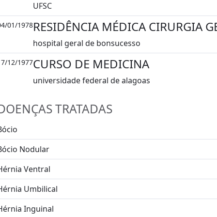
UFSC
RESIDÊNCIA MÉDICA CIRURGIA G
04/01/1978
hospital geral de bonsucesso
CURSO DE MEDICINA
17/12/1977
universidade federal de alagoas
DOENÇAS TRATADAS
Bócio
Bócio Nodular
Hérnia Ventral
Hérnia Umbilical
Hérnia Inguinal