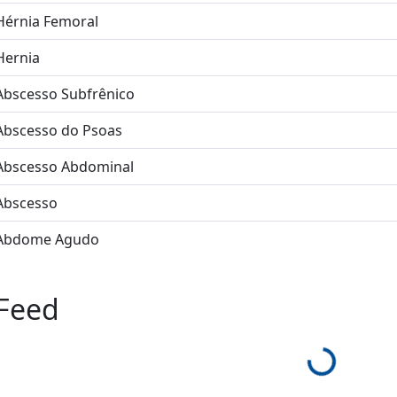
Hérnia Femoral
Hernia
Abscesso Subfrênico
Abscesso do Psoas
Abscesso Abdominal
Abscesso
Abdome Agudo
Feed
Loading...