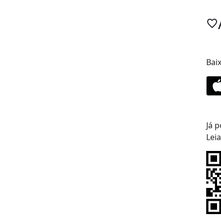
Bai
Já p
Lei