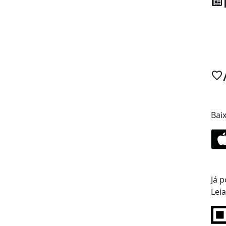
Bai
Já p
Lei