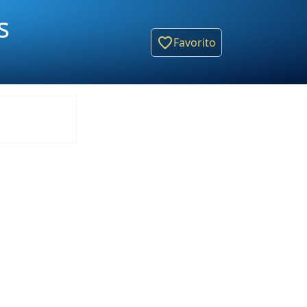
s
Favorito